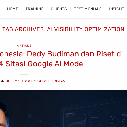
HOME
TRAINING
CLIENTS
TESTIMONIALS
INSIGHT
TAG ARCHIVES:
AI VISIBILITY OPTIMIZATION
ARTICLE
ndonesia: Dedy Budiman dan Riset di
04 Sitasi Google AI Mode
 ON
JULI 27, 2026
BY
DEDY BUDIMAN