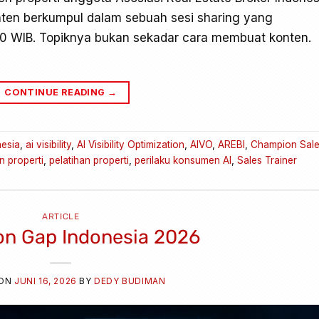
anten berkumpul dalam sebuah sesi sharing yang
30 WIB. Topiknya bukan sekadar cara membuat konten.
CONTINUE READING
→
nesia
,
ai visibility
,
AI Visibility Optimization
,
AIVO
,
AREBI
,
Champion Sal
n properti
,
pelatihan properti
,
perilaku konsumen AI
,
Sales Trainer
ARTICLE
ion Gap Indonesia 2026
 ON
JUNI 16, 2026
BY
DEDY BUDIMAN