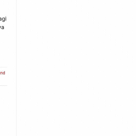
agi
ya
and