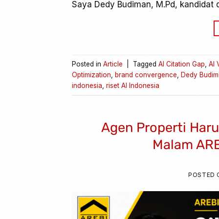
Saya Dedy Budiman, M.Pd, kandidat 
Posted in
Article
|
Tagged
AI Citation Gap
,
AI 
Optimization
,
brand convergence
,
Dedy Budim
indonesia
,
riset AI Indonesia
Agen Properti Harus
Malam ARE
POSTED