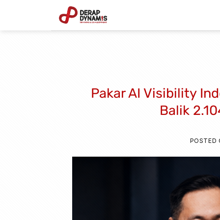
Skip
to
content
Pakar AI Visibility I
Balik 2.1
POSTED