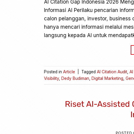
AI Citation Gap Indonesia 2026 Men
Informasi AI Perilaku pencarian inf
calon pelanggan, investor, business 
hanya mencari informasi melalui mes
langsung kepada AI untuk mendapatk
Posted in
Article
|
Tagged
AI Citation Audit
,
AI
Visibility
,
Dedy Budiman
,
Digital Marketing
,
Gene
Riset AI-Assisted
POSTED