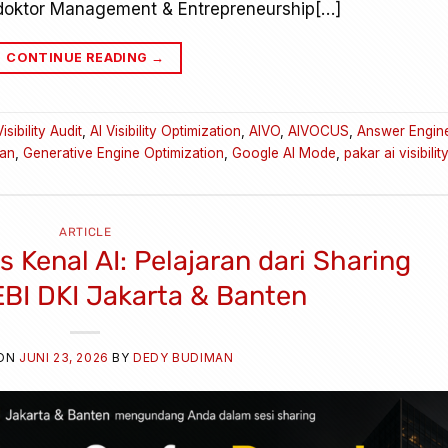
doktor Management & Entrepreneurship[…]
CONTINUE READING
→
Visibility Audit
,
AI Visibility Optimization
,
AIVO
,
AIVOCUS
,
Answer Engin
an
,
Generative Engine Optimization
,
Google AI Mode
,
pakar ai visibilit
ARTICLE
 Kenal AI: Pelajaran dari Sharing
BI DKI Jakarta & Banten
 ON
JUNI 23, 2026
BY
DEDY BUDIMAN