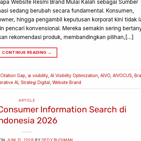
gapa Website Resmi Brand Mulai Kalah sebagai Sumber
ormasi sedang berubah secara fundamental. Konsumen,
owner, hingga pengambil keputusan korporat kini tidak l
in pencari konvensional. Mereka semakin sering bertan
an rekomendasi produk, membandingkan pilihan,[…]
CONTINUE READING
→
 Citation Gap
,
ai visibility
,
AI Visibility Optimization
,
AIVO
,
AIVOCUS
,
Br
rative AI
,
Strategi Digital
,
Website Brand
ARTICLE
 Consumer Information Search di
Indonesia 2026
 ON
JUNI 12, 2026
BY
DEDY BUDIMAN