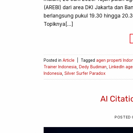
(AREBI) dari area DKI Jakarta dan B
berlangsung pukul 19.30 hingga 20.
Topiknya[…]
Posted in
Article
|
Tagged
agen properti Indo
Trainer Indonesia
,
Dedy Budiman
,
LinkedIn age
Indonesia
,
Silver Surfer Paradox
AI Citat
POSTED